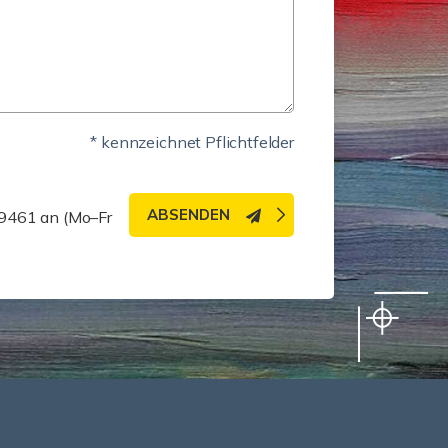
* kennzeichnet Pflichtfelder
ABSENDEN
 9461 an (Mo–Fr