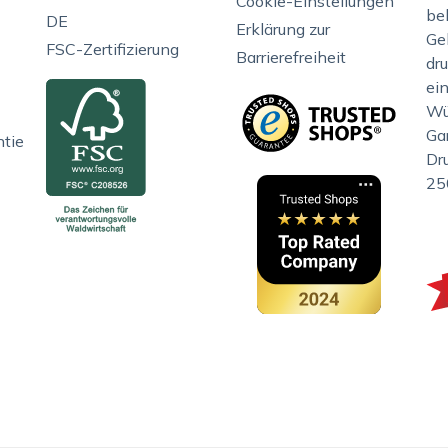
Cookie-Einstellungen
be
DE
Erklärung zur
Gel
FSC-Zertifizierung
Barrierefreiheit
dr
ei
Wü
Gar
ntie
Dr
25